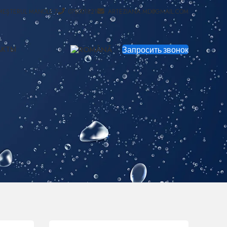
MEȘTERUL MANOLE 7
078001821
ARTEZIANA.MD@GMAIL.COM
АКТЫ
Запросить звонок