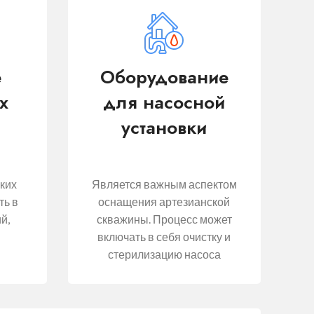
е
Оборудование
х
для насосной
установки
ких
Является важным аспектом
ть в
оснащения артезианской
й,
скважины. Процесс может
я
включать в себя очистку и
стерилизацию насоса