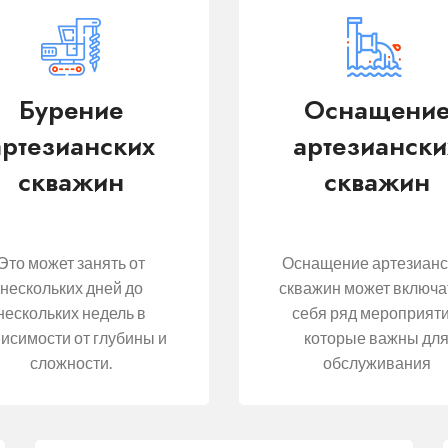
Бурение
Оснащени
артезианских
артезиански
скважин
скважин
Это может занять от
Оснащение артезианс
нескольких дней до
скважин может включа
нескольких недель в
себя ряд мероприяти
исимости от глубины и
которые важны дл
сложности.
обслуживания